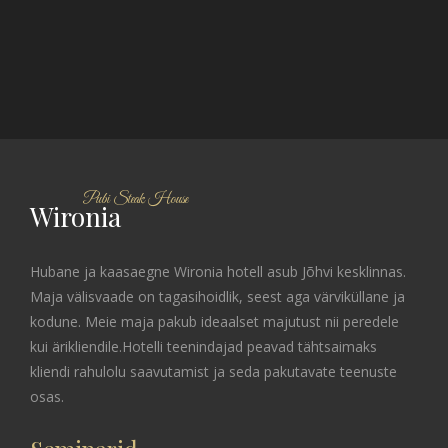
Pubi Steak House
Wironia
Hubane ja kaasaegne Wironia hotell asub Jõhvi kesklinnas.
Maja ​välisvaade on tagasihoidlik, seest aga värviküllane ja
kodune. Meie maja pakub ideaalset majutust nii peredele
kui ärikliendile. ​Hotelli teenindajad peavad tähtsaimaks
kliendi rahulolu saavutamist ja seda pakutavate teenuste
osas.