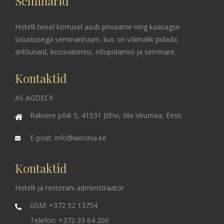
Seminarid
Hotelli teisel korrusel asub privaatne ning kaasagse
sisustusega seminariruum, kus on võimalik pidada
ärilõunaid, koosviibimisi, nõupidamisi ja seminare.
Kontaktid
AS AGDECK
Rakvere põik 5, 41531 Jõhvi, Ida-Virumaa, Eesti
E-post:
info@wironia.ee
Kontaktid
Hotelli ja restorani administraator
GSM: +372 52 13754
Telefon: +372 33 64 200