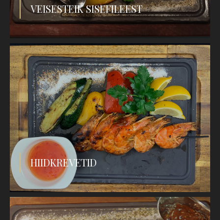
VEISESTEIK SISEFILEEST
HIIDKREVETID